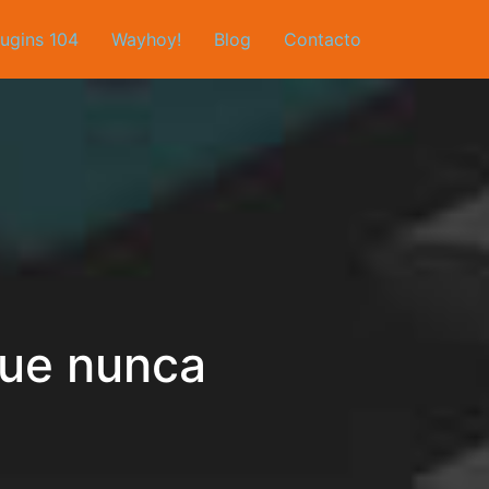
lugins 104
Wayhoy!
Blog
Contacto
que nunca