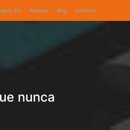
lugins 104
Wayhoy!
Blog
Contacto
que nunca