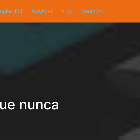
lugins 104
Wayhoy!
Blog
Contacto
que nunca