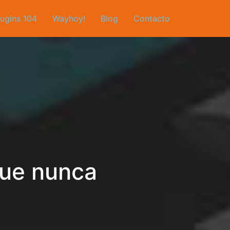
lugins 104
Wayhoy!
Blog
Contacto
que nunca