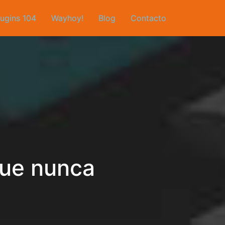
lugins 104
Wayhoy!
Blog
Contacto
que nunca