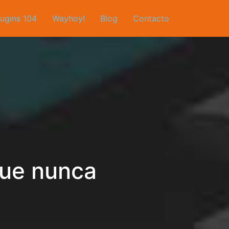
lugins 104
Wayhoy!
Blog
Contacto
que nunca