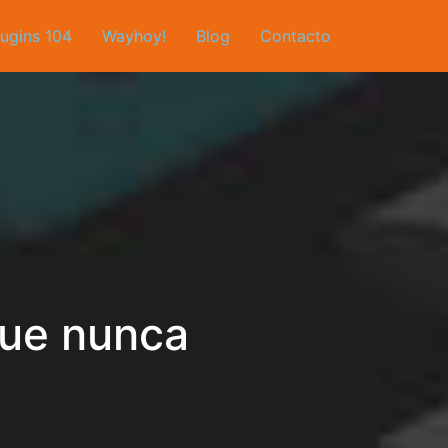
lugins 104
Wayhoy!
Blog
Contacto
que nunca