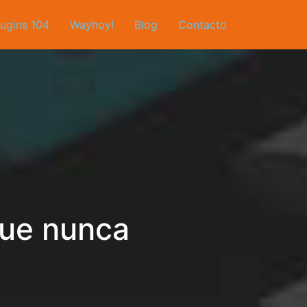
lugins 104
Wayhoy!
Blog
Contacto
que nunca