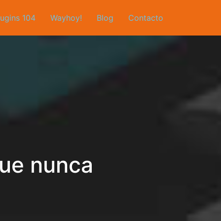
lugins 104
Wayhoy!
Blog
Contacto
que nunca