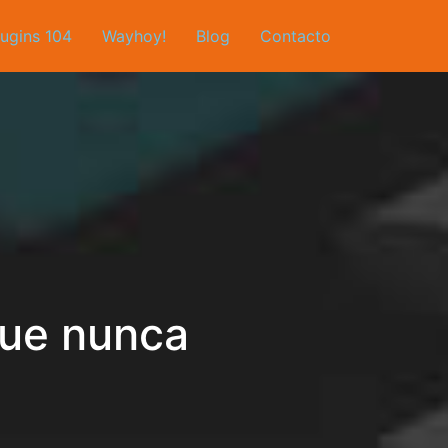
lugins 104
Wayhoy!
Blog
Contacto
que nunca